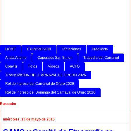
HOME
TRANSMISION
Tentaciones
Predilecta
Anata Andino
Caporales San Simon
Tragedia del Carnaval
Convite
Fotos
Videos
ACFO
TRANSMISION DEL CARNAVAL DE ORURO 2026
Rol de Ingreso del Carnaval de Oruro 2026
Rol de ingreso del Domingo del Carnaval de Oruro 2026
Buscador
miércoles, 13 de mayo de 2015