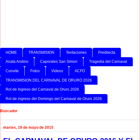
HOME
TRANSMISION
Tentaciones
Predilecta
Anata Andino
Caporales San Simon
Tragedia del Carnaval
Convite
Fotos
Videos
ACFO
TRANSMISION DEL CARNAVAL DE ORURO 2026
Rol de Ingreso del Carnaval de Oruro 2026
Rol de ingreso del Domingo del Carnaval de Oruro 2026
Buscador
martes, 19 de mayo de 2015