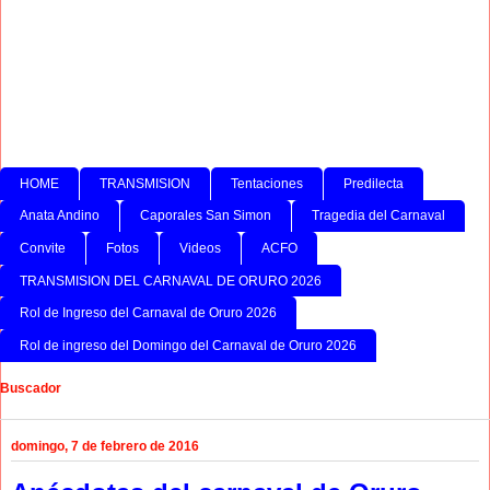
HOME
TRANSMISION
Tentaciones
Predilecta
Anata Andino
Caporales San Simon
Tragedia del Carnaval
Convite
Fotos
Videos
ACFO
TRANSMISION DEL CARNAVAL DE ORURO 2026
Rol de Ingreso del Carnaval de Oruro 2026
Rol de ingreso del Domingo del Carnaval de Oruro 2026
Buscador
domingo, 7 de febrero de 2016