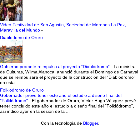
Video Festividad de San Agustin, Sociedad de Morenos La Paz,
Maravilla del Mundo
-
Diablodomo de Oruro
Gobierno promete reimpulso al proyecto “Diablódromo”
-
La ministra
de Culturas, Wilma Alanoca, anunció durante el Domingo de Carnaval
que se reimpulsará el proyecto de la construcción del “Diablódromo”
en esta ...
Folklodromo de Oruro
Gobernador prevé tener este año el estudio a diseño final del
"Folklódromo"
-
El gobernador de Oruro, Víctor Hugo Vásquez prevé
tener concluido este año el estudio a diseño final del "Folklódromo",
así indicó ayer en la sesión de la ...
Con la tecnología de
Blogger
.