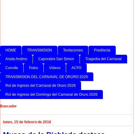
HOME
TRANSMISION
Tentaciones
Predilecta
Anata Andino
Caporales San Simon
Tragedia del Carnaval
Convite
Fotos
Videos
ACFO
TRANSMISION DEL CARNAVAL DE ORURO 2026
Rol de Ingreso del Carnaval de Oruro 2026
Rol de ingreso del Domingo del Carnaval de Oruro 2026
Buscador
lunes, 15 de febrero de 2016