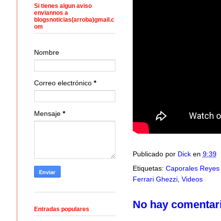
Si tienes algun aviso
enviannos a
blogsnoticias(arroba)gmail.c
om
Nombre
Correo electrónico
*
Mensaje
*
Publicado por
Dick
en
9:39
Etiquetas:
Caporales Reyes 
Ferrari Ghezzi
,
Videos
No hay comentar
Entradas populares