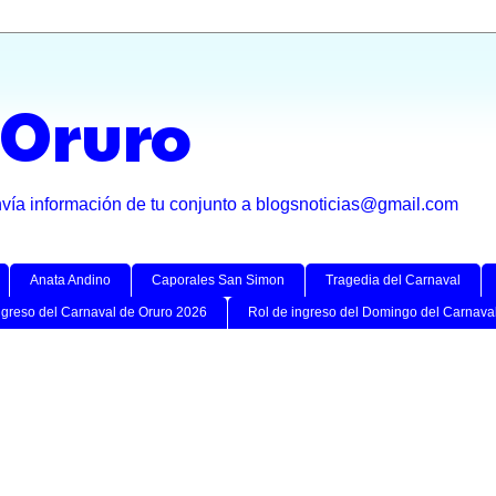
 Oruro
nvía información de tu conjunto a blogsnoticias@gmail.com
Anata Andino
Caporales San Simon
Tragedia del Carnaval
ngreso del Carnaval de Oruro 2026
Rol de ingreso del Domingo del Carnava