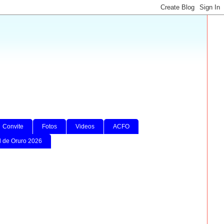
Convite
Fotos
Videos
ACFO
l de Oruro 2026