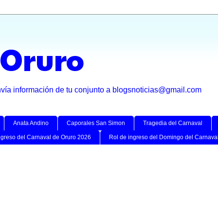
 Oruro
nvía información de tu conjunto a blogsnoticias@gmail.com
Anata Andino
Caporales San Simon
Tragedia del Carnaval
ngreso del Carnaval de Oruro 2026
Rol de ingreso del Domingo del Carnava