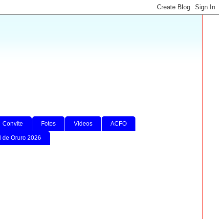
Convite
Fotos
Videos
ACFO
l de Oruro 2026