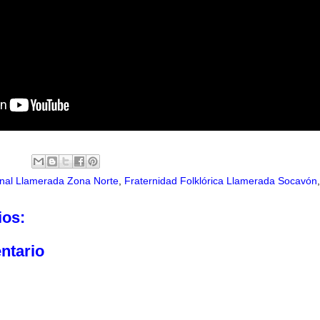
onal Llamerada Zona Norte
,
Fraternidad Folklórica Llamerada Socavón
ios:
ntario