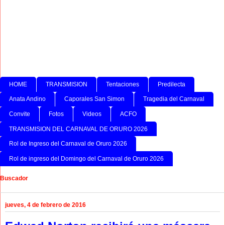
HOME
TRANSMISION
Tentaciones
Predilecta
Anata Andino
Caporales San Simon
Tragedia del Carnaval
Convite
Fotos
Videos
ACFO
TRANSMISION DEL CARNAVAL DE ORURO 2026
Rol de Ingreso del Carnaval de Oruro 2026
Rol de ingreso del Domingo del Carnaval de Oruro 2026
Buscador
jueves, 4 de febrero de 2016