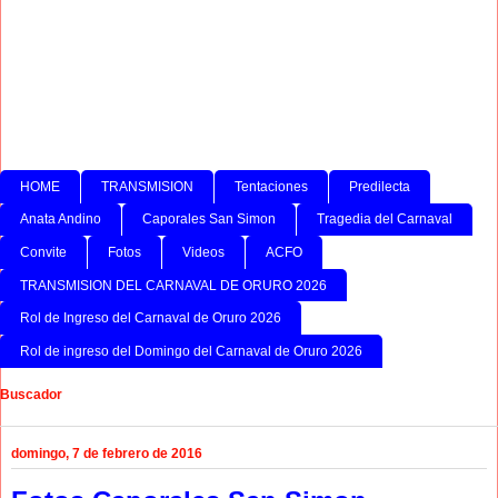
HOME
TRANSMISION
Tentaciones
Predilecta
Anata Andino
Caporales San Simon
Tragedia del Carnaval
Convite
Fotos
Videos
ACFO
TRANSMISION DEL CARNAVAL DE ORURO 2026
Rol de Ingreso del Carnaval de Oruro 2026
Rol de ingreso del Domingo del Carnaval de Oruro 2026
Buscador
domingo, 7 de febrero de 2016