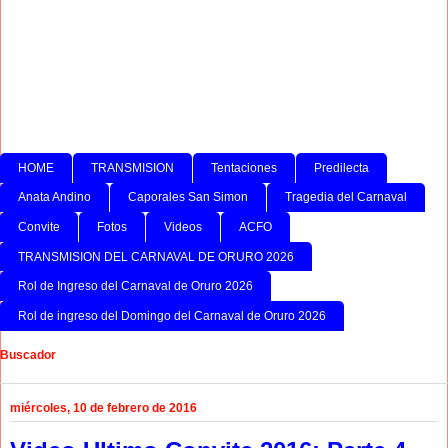
HOME
TRANSMISION
Tentaciones
Predilecta
Anata Andino
Caporales San Simon
Tragedia del Carnaval
Convite
Fotos
Videos
ACFO
TRANSMISION DEL CARNAVAL DE ORURO 2026
Rol de Ingreso del Carnaval de Oruro 2026
Rol de ingreso del Domingo del Carnaval de Oruro 2026
Buscador
miércoles, 10 de febrero de 2016