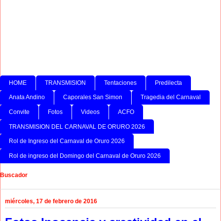
HOME
TRANSMISION
Tentaciones
Predilecta
Anata Andino
Caporales San Simon
Tragedia del Carnaval
Convite
Fotos
Videos
ACFO
TRANSMISION DEL CARNAVAL DE ORURO 2026
Rol de Ingreso del Carnaval de Oruro 2026
Rol de ingreso del Domingo del Carnaval de Oruro 2026
Buscador
miércoles, 17 de febrero de 2016