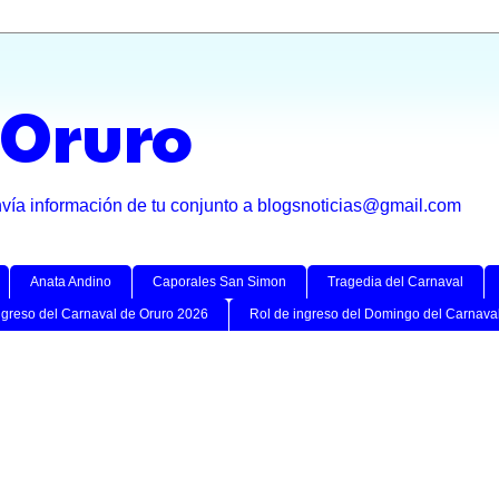
 Oruro
nvía información de tu conjunto a blogsnoticias@gmail.com
Anata Andino
Caporales San Simon
Tragedia del Carnaval
ngreso del Carnaval de Oruro 2026
Rol de ingreso del Domingo del Carnava