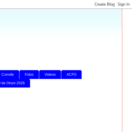
Convite
Fotos
Videos
ACFO
l de Oruro 2026