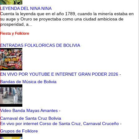
LEYENDA DEL NINA NINA
Cuenta la leyenda que en el año 1789, cuando la minería estaba en
su auge y Oruro se proyectaba como una ciudad ambiciosa de
prosperidad, a...
Fiesta y Folklore
ENTRADAS FOLKLORICAS DE BOLIVIA
EN VIVO POR YOUTUBE E INTERNET GRAN PODER 2026
-
Bandas de Música de Bolivia
Video Banda Mayas Amantes
-
Carnaval de Santa Cruz Bolivia
En vivo por internet Corso de Santa Cruz, Carnaval Cruceño
-
Grupos de Folklore