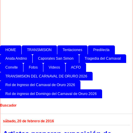
HOME
TRANSMISION
Tentaciones
Predilecta
Anata Andino
Caporales San Simon
Tragedia del Carnaval
Convite
Fotos
Videos
ACFO
TRANSMISION DEL CARNAVAL DE ORURO 2026
Rol de Ingreso del Carnaval de Oruro 2026
Rol de ingreso del Domingo del Carnaval de Oruro 2026
Buscador
sábado, 20 de febrero de 2016