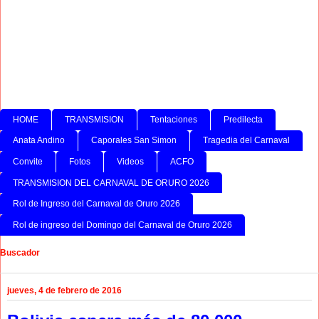
HOME
TRANSMISION
Tentaciones
Predilecta
Anata Andino
Caporales San Simon
Tragedia del Carnaval
Convite
Fotos
Videos
ACFO
TRANSMISION DEL CARNAVAL DE ORURO 2026
Rol de Ingreso del Carnaval de Oruro 2026
Rol de ingreso del Domingo del Carnaval de Oruro 2026
Buscador
jueves, 4 de febrero de 2016