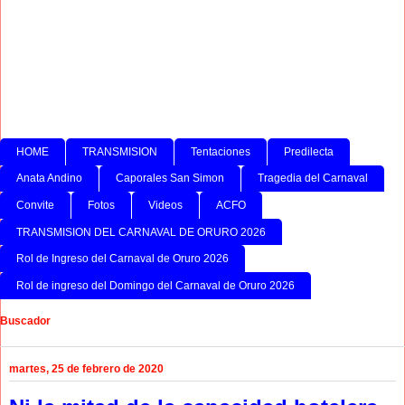
HOME
TRANSMISION
Tentaciones
Predilecta
Anata Andino
Caporales San Simon
Tragedia del Carnaval
Convite
Fotos
Videos
ACFO
TRANSMISION DEL CARNAVAL DE ORURO 2026
Rol de Ingreso del Carnaval de Oruro 2026
Rol de ingreso del Domingo del Carnaval de Oruro 2026
Buscador
martes, 25 de febrero de 2020