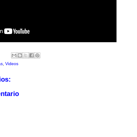
as
,
Videos
ios:
ntario