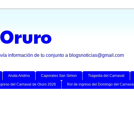
 Oruro
nvía información de tu conjunto a blogsnoticias@gmail.com
Anata Andino
Caporales San Simon
Tragedia del Carnaval
ngreso del Carnaval de Oruro 2026
Rol de ingreso del Domingo del Carnava