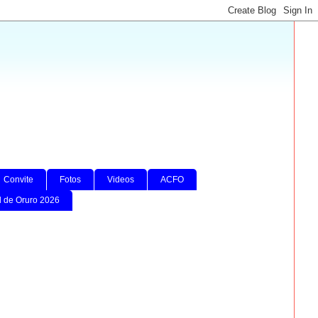
Convite
Fotos
Videos
ACFO
l de Oruro 2026