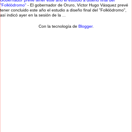
Gobernador prevé tener este año el estudio a diseño final del
"Folklódromo"
-
El gobernador de Oruro, Víctor Hugo Vásquez prevé
tener concluido este año el estudio a diseño final del "Folklódromo",
así indicó ayer en la sesión de la ...
Con la tecnología de
Blogger
.