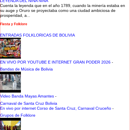
LEYENDA DEL NINA NINA
Cuenta la leyenda que en el año 1789, cuando la minería estaba en
su auge y Oruro se proyectaba como una ciudad ambiciosa de
prosperidad, a...
Fiesta y Folklore
ENTRADAS FOLKLORICAS DE BOLIVIA
EN VIVO POR YOUTUBE E INTERNET GRAN PODER 2026
-
Bandas de Música de Bolivia
Video Banda Mayas Amantes
-
Carnaval de Santa Cruz Bolivia
En vivo por internet Corso de Santa Cruz, Carnaval Cruceño
-
Grupos de Folklore