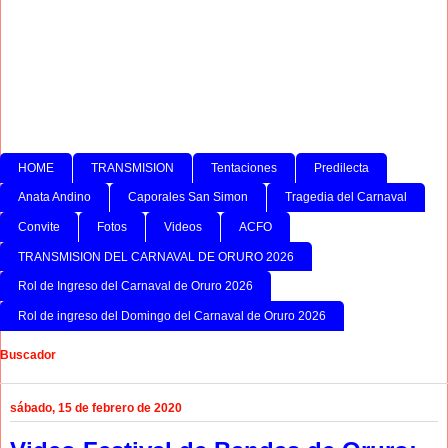
HOME
TRANSMISION
Tentaciones
Predilecta
Anata Andino
Caporales San Simon
Tragedia del Carnaval
Convite
Fotos
Videos
ACFO
TRANSMISION DEL CARNAVAL DE ORURO 2026
Rol de Ingreso del Carnaval de Oruro 2026
Rol de ingreso del Domingo del Carnaval de Oruro 2026
Buscador
sábado, 15 de febrero de 2020