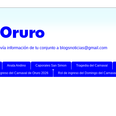
 Oruro
nvía información de tu conjunto a blogsnoticias@gmail.com
Anata Andino
Caporales San Simon
Tragedia del Carnaval
ngreso del Carnaval de Oruro 2026
Rol de ingreso del Domingo del Carnava