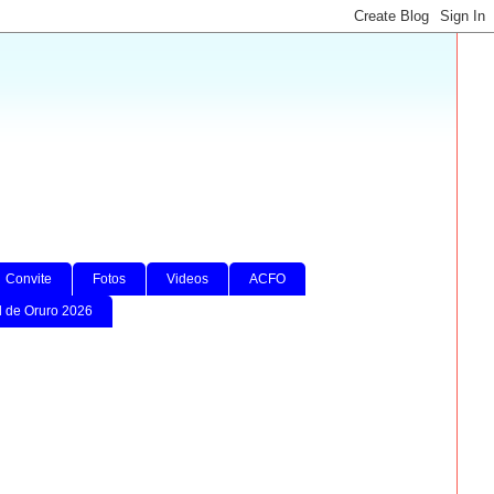
Convite
Fotos
Videos
ACFO
l de Oruro 2026