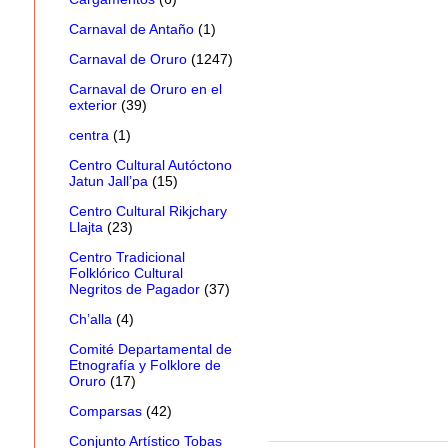
Carnaval de Antaño
(1)
Carnaval de Oruro
(1247)
Carnaval de Oruro en el
exterior
(39)
centra
(1)
Centro Cultural Autóctono
Jatun Jall’pa
(15)
Centro Cultural Rikjchary
Llajta
(23)
Centro Tradicional
Folklórico Cultural
Negritos de Pagador
(37)
Ch’alla
(4)
Comité Departamental de
Etnografía y Folklore de
Oruro
(17)
Comparsas
(42)
Conjunto Artístico Tobas