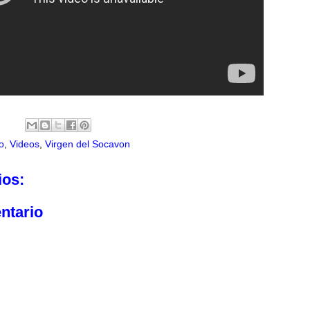
o
,
Videos
,
Virgen del Socavon
ios:
ntario