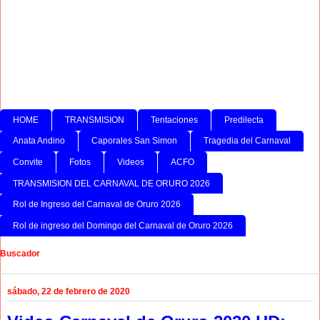
HOME
TRANSMISION
Tentaciones
Predilecta
Anata Andino
Caporales San Simon
Tragedia del Carnaval
Convite
Fotos
Videos
ACFO
TRANSMISION DEL CARNAVAL DE ORURO 2026
Rol de Ingreso del Carnaval de Oruro 2026
Rol de ingreso del Domingo del Carnaval de Oruro 2026
Buscador
sábado, 22 de febrero de 2020