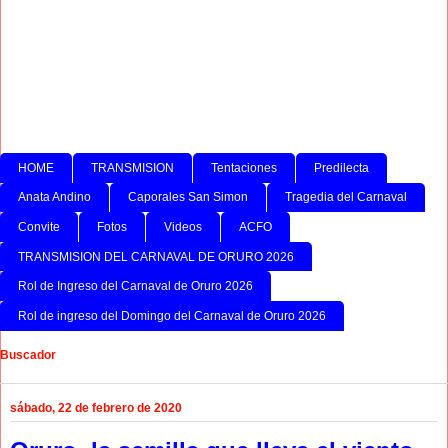
HOME
TRANSMISION
Tentaciones
Predilecta
Anata Andino
Caporales San Simon
Tragedia del Carnaval
Convite
Fotos
Videos
ACFO
TRANSMISION DEL CARNAVAL DE ORURO 2026
Rol de Ingreso del Carnaval de Oruro 2026
Rol de ingreso del Domingo del Carnaval de Oruro 2026
Buscador
sábado, 22 de febrero de 2020