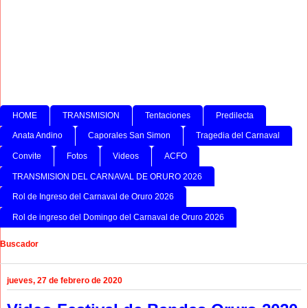
HOME
TRANSMISION
Tentaciones
Predilecta
Anata Andino
Caporales San Simon
Tragedia del Carnaval
Convite
Fotos
Videos
ACFO
TRANSMISION DEL CARNAVAL DE ORURO 2026
Rol de Ingreso del Carnaval de Oruro 2026
Rol de ingreso del Domingo del Carnaval de Oruro 2026
Buscador
jueves, 27 de febrero de 2020