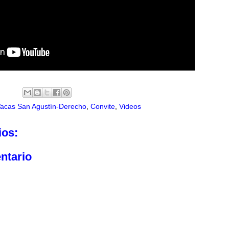
acas San Agustín-Derecho
,
Convite
,
Videos
ios:
ntario