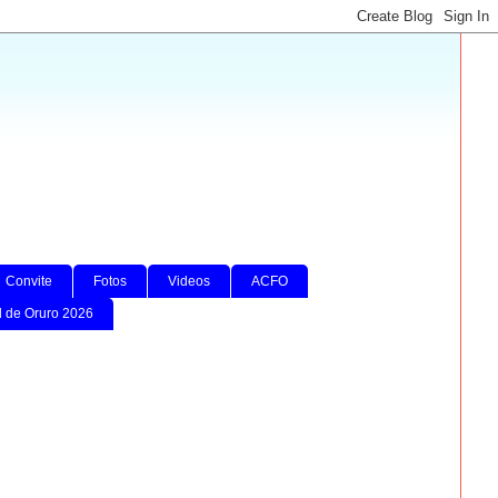
Convite
Fotos
Videos
ACFO
l de Oruro 2026