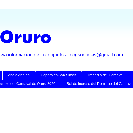
 Oruro
nvía información de tu conjunto a blogsnoticias@gmail.com
Anata Andino
Caporales San Simon
Tragedia del Carnaval
ngreso del Carnaval de Oruro 2026
Rol de ingreso del Domingo del Carnava