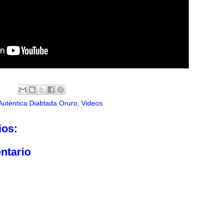
Auténtica Diablada Oruro
,
Videos
ios:
ntario