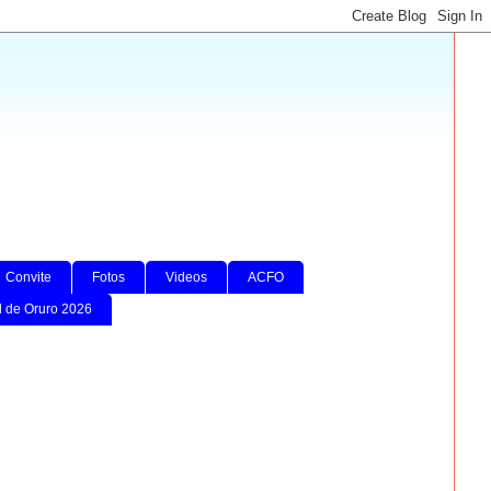
Convite
Fotos
Videos
ACFO
l de Oruro 2026