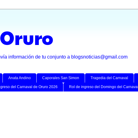
 Oruro
nvía información de tu conjunto a blogsnoticias@gmail.com
Anata Andino
Caporales San Simon
Tragedia del Carnaval
ngreso del Carnaval de Oruro 2026
Rol de ingreso del Domingo del Carnava