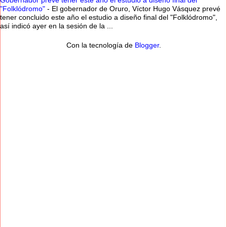
Gobernador prevé tener este año el estudio a diseño final del
"Folklódromo"
-
El gobernador de Oruro, Víctor Hugo Vásquez prevé
tener concluido este año el estudio a diseño final del "Folklódromo",
así indicó ayer en la sesión de la ...
Con la tecnología de
Blogger
.