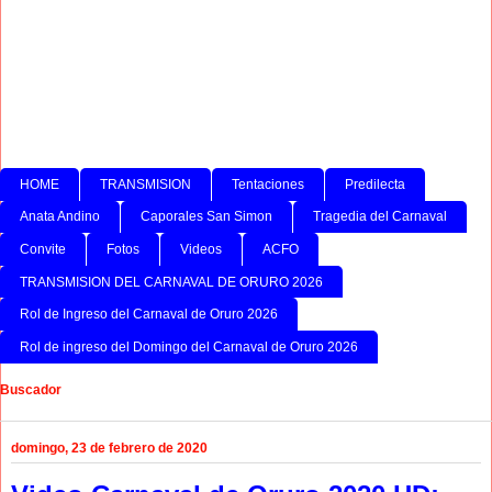
HOME
TRANSMISION
Tentaciones
Predilecta
Anata Andino
Caporales San Simon
Tragedia del Carnaval
Convite
Fotos
Videos
ACFO
TRANSMISION DEL CARNAVAL DE ORURO 2026
Rol de Ingreso del Carnaval de Oruro 2026
Rol de ingreso del Domingo del Carnaval de Oruro 2026
Buscador
domingo, 23 de febrero de 2020