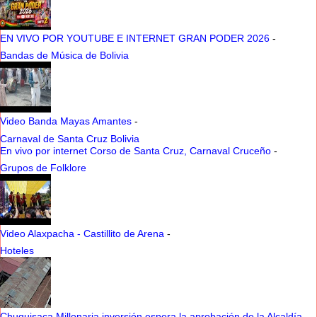
EN VIVO POR YOUTUBE E INTERNET GRAN PODER 2026
-
Bandas de Música de Bolivia
Video Banda Mayas Amantes
-
Carnaval de Santa Cruz Bolivia
En vivo por internet Corso de Santa Cruz, Carnaval Cruceño
-
Grupos de Folklore
Video Alaxpacha - Castillito de Arena
-
Hoteles
Chuquisaca Millonaria inversión espera la aprobación de la Alcaldía
-