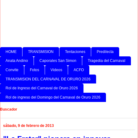
HOME
TRANSMISION
Tentaciones
Predilecta
Anata Andino
Caporales San Simon
Tragedia del Carnaval
Convite
Fotos
Videos
ACFO
TRANSMISION DEL CARNAVAL DE ORURO 2026
Rol de Ingreso del Carnaval de Oruro 2026
Rol de ingreso del Domingo del Carnaval de Oruro 2026
Buscador
sábado, 9 de febrero de 2013