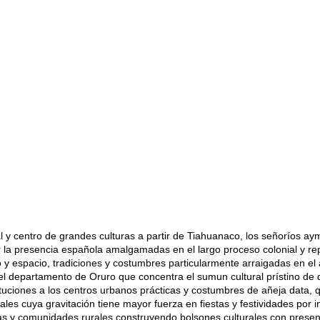
l y centro de grandes culturas a partir de Tiahuanaco, los señoríos ay
 la presencia española amalgamadas en el largo proceso colonial y re
o y espacio, tradiciones y costumbres particularmente arraigadas en el
del departamento de Oruro que concentra el sumun cultural prístino de
ituciones a los centros urbanos prácticas y costumbres de añeja data, 
es cuya gravitación tiene mayor fuerza en fiestas y festividades por i
as y comunidades rurales construyendo bolsones culturales con presen