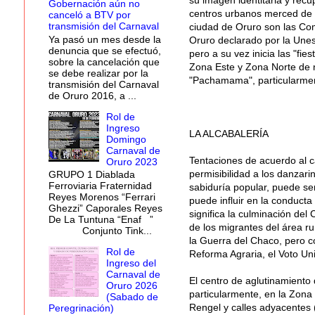
Gobernación aún no
centros urbanos merced de la
canceló a BTV por
transmisión del Carnaval
ciudad de Oruro son las Com
Ya pasó un mes desde la
Oruro declarado por la Unes
denuncia que se efectuó,
pero a su vez inicia las "fi
sobre la cancelación que
Zona Este y Zona Norte de n
se debe realizar por la
"Pachamama", particularment
transmisión del Carnaval
de Oruro 2016, a ...
Rol de
Ingreso
LA ALCABALERÍA
Domingo
Carnaval de
Tentaciones de acuerdo al c
Oruro 2023
permisibilidad a los danzarin
GRUPO 1 Diablada
Ferroviaria Fraternidad
sabiduría popular, puede se
Reyes Morenos “Ferrari
puede influir en la conduct
Ghezzi” Caporales Reyes
significa la culminación del 
De La Tuntuna “Enaf ”
de los migrantes del área r
Conjunto Tink...
la Guerra del Chaco, pero c
Rol de
Reforma Agraria, el Voto Uni
Ingreso del
Carnaval de
El centro de aglutinamiento
Oruro 2026
particularmente, en la Zona 
(Sabado de
Rengel y calles adyacentes (
Peregrinación)