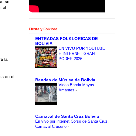
ue se
n el
Fiesta y Folklore
ENTRADAS FOLKLORICAS DE
BOLIVIA
EN VIVO POR YOUTUBE
E INTERNET GRAN
PODER 2026
-
a la
es en el
Bandas de Música de Bolivia
Video Banda Mayas
Amantes
-
Carnaval de Santa Cruz Bolivia
En vivo por internet Corso de Santa Cruz,
Carnaval Cruceño
-