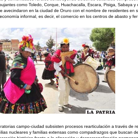
pujantes como Toledo, Corque, Huachacalla, Escara, Pisiga, Sabaya y 
e avecindaron en la ciudad de Oruro con el nombre de residentes en 
conomía informal, es decir, el comercio en los centros de abasto y fer
ratorias campo-ciudad subsisten procesos rearticulación a través de r
amilias nucleares y familias extensas como compadrazgos que buscan de
peración histórica frente a la alineación y despersonalización permanen