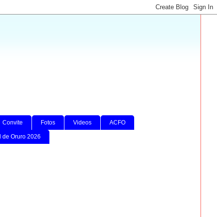
Convite
Fotos
Videos
ACFO
l de Oruro 2026