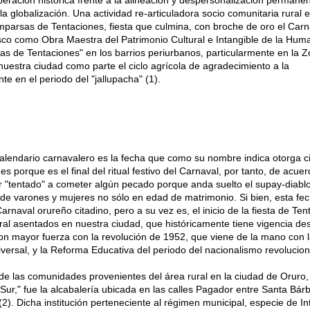
 globalización. Una actividad re-articuladora socio comunitaria rural e
parsas de Tentaciones, fiesta que culmina, con broche de oro el Carn
co como Obra Maestra del Patrimonio Cultural e Intangible de la Hum
estas de Tentaciones" en los barrios periurbanos, particularmente en la Z
uestra ciudad como parte el ciclo agrícola de agradecimiento a la
e en el periodo del "jallupacha" (1).
alendario carnavalero es la fecha que como su nombre indica otorga ci
es porque es el final del ritual festivo del Carnaval, por tanto, de acuer
r "tentado" a cometer algún pecado porque anda suelto el supay-diabl
a de varones y mujeres no sólo en edad de matrimonio. Si bien, esta fe
Carnaval orureño citadino, pero a su vez es, el inicio de la fiesta de Te
ural asentados en nuestra ciudad, que históricamente tiene vigencia d
on mayor fuerza con la revolución de 1952, que viene de la mano con l
versal, y la Reforma Educativa del periodo del nacionalismo revolucion
 de las comunidades provenientes del área rural en la ciudad de Oruro,
Sur," fue la alcabalería ubicada en las calles Pagador entre Santa Bár
2). Dicha institución perteneciente al régimen municipal, especie de I