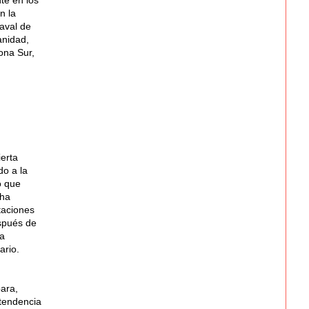
n la
aval de
anidad,
ona Sur,
erta
do a la
o que
cha
ntaciones
espués de
a
ario.
bara,
ntendencia