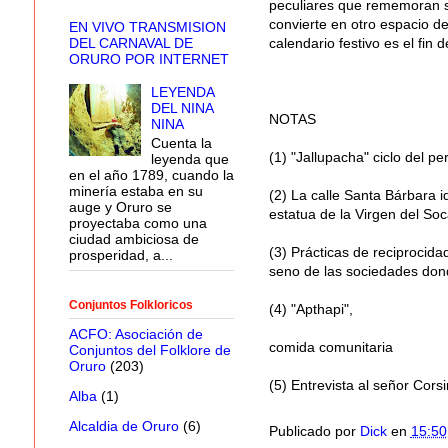
peculiares que rememoran sus
convierte en otro espacio de
EN VIVO TRANSMISION
calendario festivo es el fin 
DEL CARNAVAL DE
ORURO POR INTERNET
LEYENDA
DEL NINA
NOTAS
NINA
Cuenta la
(1) "Jallupacha" ciclo del pe
leyenda que
en el año 1789, cuando la
minería estaba en su
(2) La calle Santa Bárbara i
auge y Oruro se
estatua de la Virgen del So
proyectaba como una
ciudad ambiciosa de
(3) Prácticas de reciprocid
prosperidad, a...
seno de las sociedades don
Conjuntos Folkloricos
(4) "Apthapi",
ACFO: Asociación de
comida comunitaria
Conjuntos del Folklore de
Oruro
(203)
(5) Entrevista al señor Cors
Alba
(1)
Alcaldia de Oruro
(6)
Publicado por
Dick
en
15:50