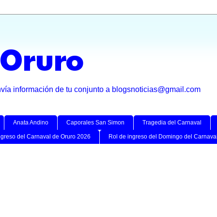
 Oruro
nvía información de tu conjunto a blogsnoticias@gmail.com
Anata Andino
Caporales San Simon
Tragedia del Carnaval
ngreso del Carnaval de Oruro 2026
Rol de ingreso del Domingo del Carnava