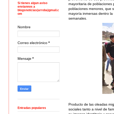
Si tienes algun aviso
mayoritaria de poblaciones 
enviannos a
poblaciones menores, que s
blogsnoticias(arroba)gmail.c
mayoría inmersas dentro la e
om
semanales.
Nombre
Correo electrónico
*
Mensaje
*
Producto de las oleadas mig
Entradas populares
sociales tanto a nivel de f
su imagen identitaria y recu