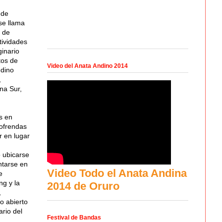
 de
se llama
 de
tividades
inario
tos de
Video del Anata Andino 2014
ndino
,
na Sur,
s en
 ofrendas
r en lugar
o ubicarse
ntarse en
Video Todo el Anata Andina
e
ng y la
2014 de Oruro
,
o abierto
ario del
Festival de Bandas