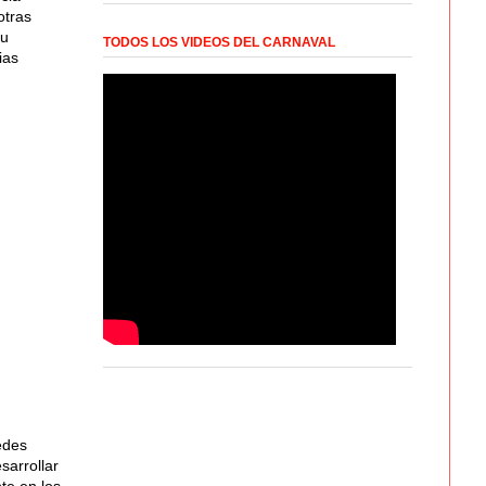
otras
su
TODOS LOS VIDEOS DEL CARNAVAL
ias
edes
sarrollar
te en los