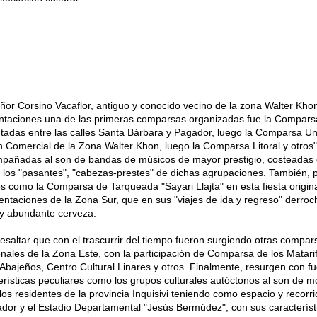
eñor Corsino Vacaflor, antiguo y conocido vecino de la zona Walter Kho
Tentaciones una de las primeras comparsas organizadas fue la Compar
adas entre las calles Santa Bárbara y Pagador, luego la Comparsa Uni
omercial de la Zona Walter Khon, luego la Comparsa Litoral y otros" 
pañadas al son de bandas de músicos de mayor prestigio, costeadas
r los "pasantes", "cabezas-prestes" de dichas agrupaciones. También, p
s como la Comparsa de Tarqueada "Sayari Llajta" en esta fiesta origina
taciones de la Zona Sur, que en sus "viajes de ida y regreso" derroc
a y abundante cerveza.
esaltar que con el trascurrir del tiempo fueron surgiendo otras compar
nales de la Zona Este, con la participación de Comparsa de los Matari
 Abajeños, Centro Cultural Linares y otros. Finalmente, resurgen con f
rísticas peculiares como los grupos culturales autóctonos al son de 
os residentes de la provincia Inquisivi teniendo como espacio y recorr
or y el Estadio Departamental "Jesús Bermúdez", con sus característ