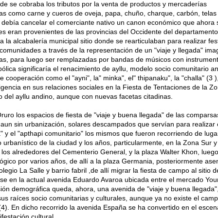
de se cobraba los tributos por la venta de productos y mercaderías
ias como carne y cueros de oveja, papa, chuño, charque, carbón, telas
que debía cancelar el comerciante nativo un canon económico que ahora 
es eran provenientes de las provincias del Occidente del departamento
a la alcabalería municipal sitio donde se rearticulaban para realizar fes
munidades a través de la representación de un "viaje y llegada" imag
das, para luego ser remplazadas por bandas de músicos con instrumen
lica significaría el renacimiento de ayllu, modelo socio comunitario a
cooperación como el "ayni", la" minka", el" thipanaku", la "challa" (3 )
igencia en sus relaciones sociales en la Fiesta de Tentaciones de la Zo
o del ayllu andino, aunque con nuevas facetas citadinas.
ruro los espacios de fiesta de "viaje y buena llegada" de las comparsa
 aun sin urbanización, solares descampados que servían para realizar
" y el "apthapi comunitario" los mismos que fueron recorriendo de luga
 urbanístico de la ciudad y los años, particularmente, en la Zona Sur y
a los alrededores del Cementerio General, y la plaza Walter Khon, lueg
ógico por varios años, de allí a la plaza Germania, posteriormente ase
egio La Salle y barrio fabril ,de allí migrar la fiesta de campo al sitio d
uarse en la actual avenida Eduardo Avaroa ubicada entre el mercado You
sión demográfica queda, ahora, una avenida de "viaje y buena llegada"
s raíces socio comunitarias y culturales, aunque ya no existe el camp
" (4). En dicho recorrido la avenida España se ha convertido en el escen
festación cultural.