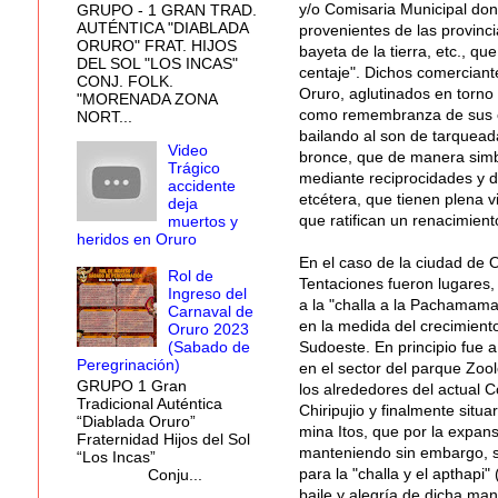
y/o Comisaria Municipal don
GRUPO - 1 GRAN TRAD.
AUTÉNTICA "DIABLADA
provenientes de las provinc
ORURO" FRAT. HIJOS
bayeta de la tierra, etc., 
DEL SOL "LOS INCAS"
centaje". Dichos comerciant
CONJ. FOLK.
Oruro, aglutinados en torno 
"MORENADA ZONA
como remembranza de sus co
NORT...
bailando al son de tarquea
Video
bronce, que de manera simbó
Trágico
mediante reciprocidades y de 
accidente
etcétera, que tienen plena v
deja
que ratifican un renacimient
muertos y
heridos en Oruro
En el caso de la ciudad de O
Rol de
Tentaciones fueron lugares,
Ingreso del
a la "challa a la Pachamama
Carnaval de
en la medida del crecimiento
Oruro 2023
Sudoeste. En principio fue 
(Sabado de
Peregrinación)
en el sector del parque Zool
GRUPO 1 Gran
los alrededores del actual Col
Tradicional Auténtica
Chiripujio y finalmente sit
“Diablada Oruro”
mina Itos, que por la expan
Fraternidad Hijos del Sol
manteniendo sin embargo, su
“Los Incas”
para la "challa y el apthapi
Conju...
baile y alegría de dicha mani