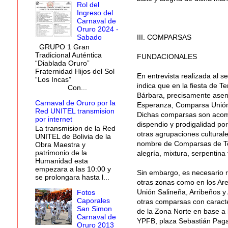
Rol del
Ingreso del
Carnaval de
Oruro 2024 -
III. COMPARSAS
Sabado
GRUPO 1 Gran
Tradicional Auténtica
FUNDACIONALES
“Diablada Oruro”
Fraternidad Hijos del Sol
En entrevista realizada al s
“Los Incas”
indica que en la fiesta de 
Con...
Bárbara, precisamente asent
Carnaval de Oruro por la
Esperanza, Comparsa Unión C
Red UNITEL transmision
Dichas comparsas son acom
por internet
dispendio y prodigalidad po
La transmision de la Red
otras agrupaciones culturale
UNITEL de Bolivia de la
nombre de Comparsas de Ten
Obra Maestra y
patrimonio de la
alegría, mixtura, serpentin
Humanidad esta
empezara a las 10:00 y
Sin embargo, es necesario r
se prolongara hasta l...
otras zonas como en los Are
Unión Salineña, Arribeños y
Fotos
Caporales
otras comparsas con caracte
San Simon
de la Zona Norte en base a l
Carnaval de
YPFB, plaza Sebastián Pagad
Oruro 2013