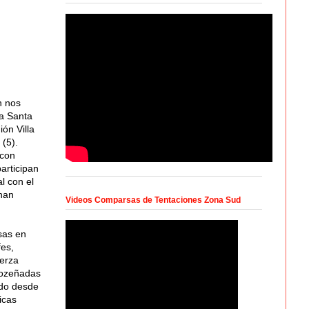
n nos
sa Santa
ón Villa
(5).
 con
articipan
l con el
han
Videos Comparsas de Tentaciones Zona Sud
sas en
fes,
uerza
mozeñadas
ido desde
icas