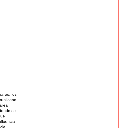
maras, los
publicano
 área
 donde se
que
nfluencia
cia