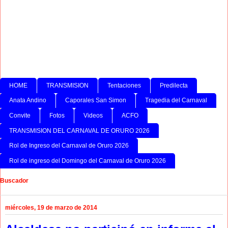
HOME
TRANSMISION
Tentaciones
Predilecta
Anata Andino
Caporales San Simon
Tragedia del Carnaval
Convite
Fotos
Videos
ACFO
TRANSMISION DEL CARNAVAL DE ORURO 2026
Rol de Ingreso del Carnaval de Oruro 2026
Rol de ingreso del Domingo del Carnaval de Oruro 2026
Buscador
miércoles, 19 de marzo de 2014