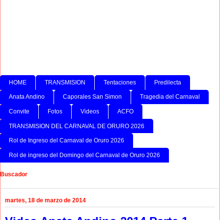
HOME
TRANSMISION
Tentaciones
Predilecta
Anata Andino
Caporales San Simon
Tragedia del Carnaval
Convite
Fotos
Videos
ACFO
TRANSMISION DEL CARNAVAL DE ORURO 2026
Rol de Ingreso del Carnaval de Oruro 2026
Rol de ingreso del Domingo del Carnaval de Oruro 2026
Buscador
martes, 18 de marzo de 2014