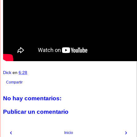
Dick
en
6:28
Compartir
No hay comentarios:
Publicar un comentario
‹
›
Inicio