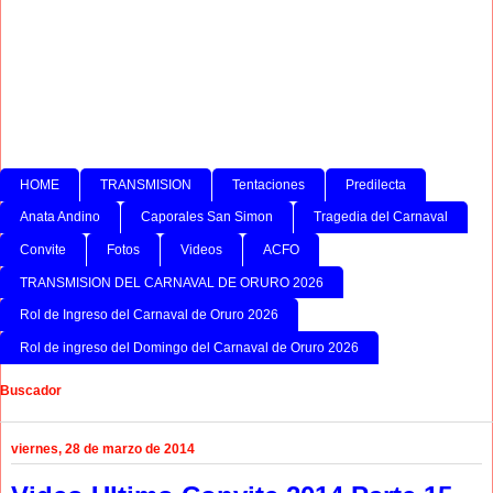
HOME
TRANSMISION
Tentaciones
Predilecta
Anata Andino
Caporales San Simon
Tragedia del Carnaval
Convite
Fotos
Videos
ACFO
TRANSMISION DEL CARNAVAL DE ORURO 2026
Rol de Ingreso del Carnaval de Oruro 2026
Rol de ingreso del Domingo del Carnaval de Oruro 2026
Buscador
viernes, 28 de marzo de 2014