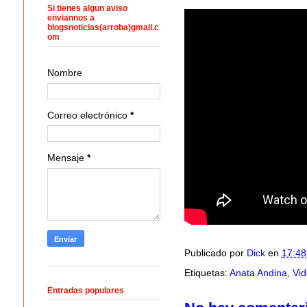
Si tienes algun aviso
enviannos a
blogsnoticias(arroba)gmail.c
om
Nombre
Correo electrónico
*
Mensaje
*
Publicado por
Dick
en
17:48
Etiquetas:
Anata Andina
,
Vid
Entradas populares