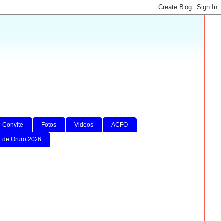
Convite
Fotos
Videos
ACFO
l de Oruro 2026