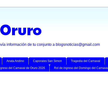
 Oruro
nvía información de tu conjunto a blogsnoticias@gmail.com
Anata Andino
Caporales San Simon
Tragedia del Carnaval
ngreso del Carnaval de Oruro 2026
Rol de ingreso del Domingo del Carnava