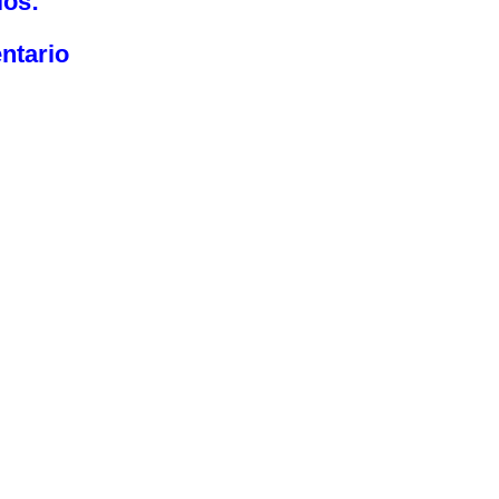
ios:
ntario