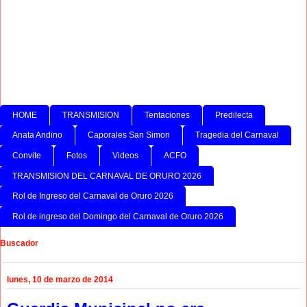
HOME
TRANSMISION
Tentaciones
Predilecta
Anata Andino
Caporales San Simon
Tragedia del Carnaval
Convite
Fotos
Videos
ACFO
TRANSMISION DEL CARNAVAL DE ORURO 2026
Rol de Ingreso del Carnaval de Oruro 2026
Rol de ingreso del Domingo del Carnaval de Oruro 2026
Buscador
lunes, 10 de marzo de 2014