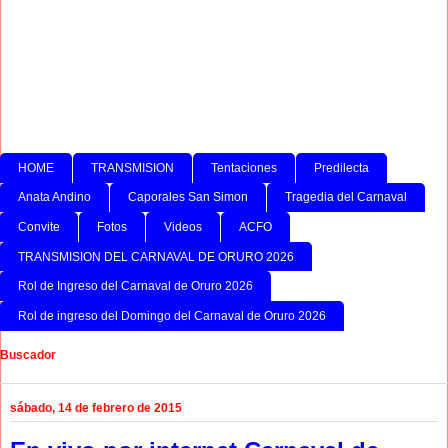
HOME
TRANSMISION
Tentaciones
Predilecta
Anata Andino
Caporales San Simon
Tragedia del Carnaval
Convite
Fotos
Videos
ACFO
TRANSMISION DEL CARNAVAL DE ORURO 2026
Rol de Ingreso del Carnaval de Oruro 2026
Rol de ingreso del Domingo del Carnaval de Oruro 2026
Buscador
sábado, 14 de febrero de 2015