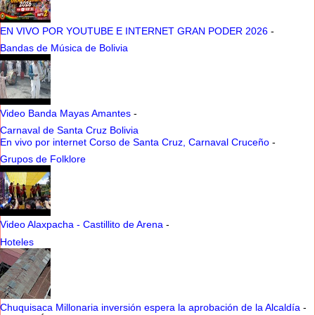
EN VIVO POR YOUTUBE E INTERNET GRAN PODER 2026
-
Bandas de Música de Bolivia
Video Banda Mayas Amantes
-
Carnaval de Santa Cruz Bolivia
En vivo por internet Corso de Santa Cruz, Carnaval Cruceño
-
Grupos de Folklore
Video Alaxpacha - Castillito de Arena
-
Hoteles
Chuquisaca Millonaria inversión espera la aprobación de la Alcaldía
-