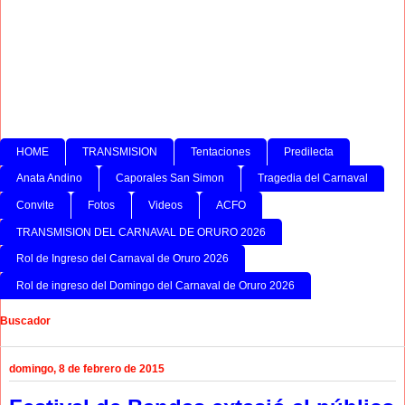
HOME
TRANSMISION
Tentaciones
Predilecta
Anata Andino
Caporales San Simon
Tragedia del Carnaval
Convite
Fotos
Videos
ACFO
TRANSMISION DEL CARNAVAL DE ORURO 2026
Rol de Ingreso del Carnaval de Oruro 2026
Rol de ingreso del Domingo del Carnaval de Oruro 2026
Buscador
domingo, 8 de febrero de 2015