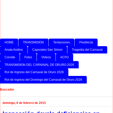
HOME
TRANSMISION
Tentaciones
Predilecta
Anata Andino
Caporales San Simon
Tragedia del Carnaval
Convite
Fotos
Videos
ACFO
TRANSMISION DEL CARNAVAL DE ORURO 2026
Rol de Ingreso del Carnaval de Oruro 2026
Rol de ingreso del Domingo del Carnaval de Oruro 2026
Buscador
domingo, 8 de febrero de 2015