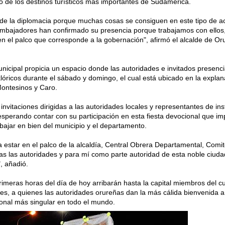
no de los destinos turísticos más importantes de Sudamérica.
 de la diplomacia porque muchas cosas se consiguen en este tipo de ac
mbajadores han confirmado su presencia porque trabajamos con ellos
n el palco que corresponde a la gobernación", afirmó el alcalde de Or
nicipal propicia un espacio donde las autoridades e invitados presenci
klóricos durante el sábado y domingo, el cual está ubicado en la explan
Montesinos y Caro.
invitaciones dirigidas a las autoridades locales y representantes de ins
sperando contar con su participación en esta fiesta devocional que im
bajar en bien del municipio y el departamento.
 estar en el palco de la alcaldía, Central Obrera Departamental, Comit
odas las autoridades y para mí como parte autoridad de esta noble ciuda
, añadió.
rimeras horas del día de hoy arribarán hasta la capital miembros del c
ses, a quienes las autoridades orureñas dan la más cálida bienvenida a
cional más singular en todo el mundo.