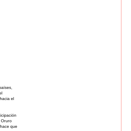
países,
el
hacia el
icipación
e Oruro
 hace que