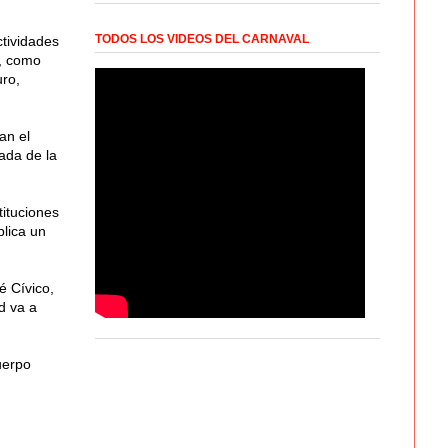
TODOS LOS VIDEOS DEL CARNAVAL
tividades
, como
uro,
an el
ada de la
tituciones
plica un
é Cívico,
d va a
uerpo