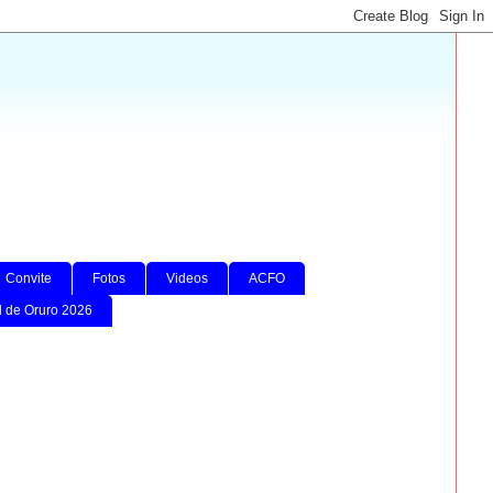
Convite
Fotos
Videos
ACFO
l de Oruro 2026