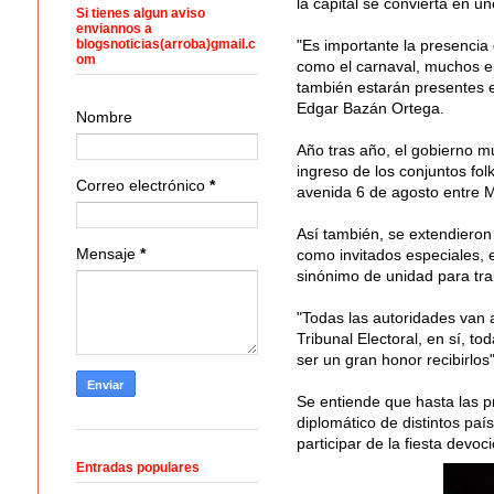
la capital se convierta en u
Si tienes algun aviso
enviannos a
blogsnoticias(arroba)gmail.c
"Es importante la presencia
om
como el carnaval, muchos e
también estarán presentes e
Edgar Bazán Ortega.
Nombre
Año tras año, el gobierno mu
ingreso de los conjuntos fol
Correo electrónico
*
avenida 6 de agosto entre 
Así también, se extendieron 
Mensaje
*
como invitados especiales, e
sinónimo de unidad para tra
"Todas las autoridades van a
Tribunal Electoral, en sí, t
ser un gran honor recibirlos"
Se entiende que hasta las p
diplomático de distintos paí
participar de la fiesta devo
Entradas populares