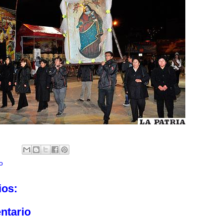
o
ios:
ntario