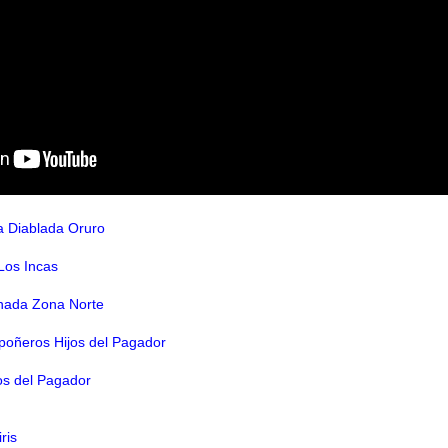
a Diablada Oruro
 Los Incas
enada Zona Norte
mpoñeros Hijos del Pagador
os del Pagador
ris