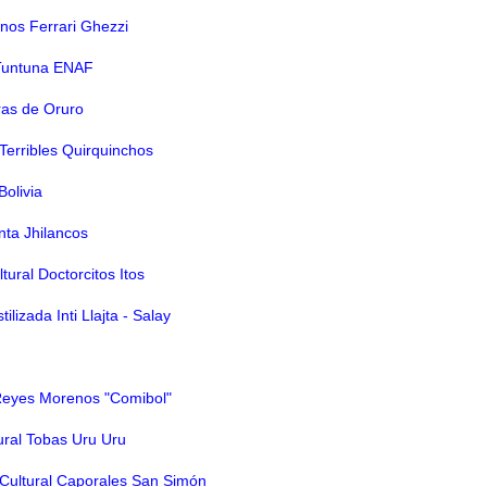
nos Ferrari Ghezzi
 Tuntuna ENAF
ras de Oruro
Terribles Quirquinchos
olivia
ta Jhilancos
tural Doctorcitos Itos
lizada Inti Llajta - Salay
Reyes Morenos "Comibol"
tural Tobas Uru Uru
y Cultural Caporales San Simón