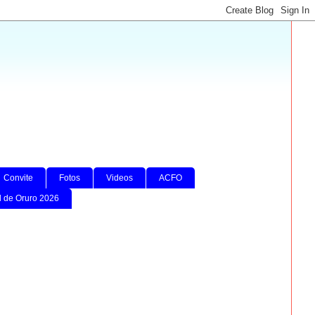
Convite
Fotos
Videos
ACFO
l de Oruro 2026