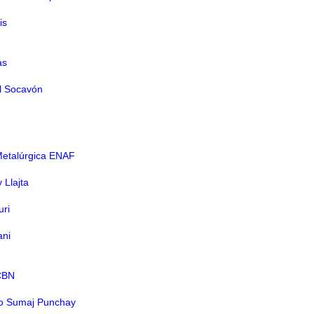
is
as
el Socavón
Metalúrgica ENAF
 Llajta
uri
ani
CBN
no Sumaj Punchay