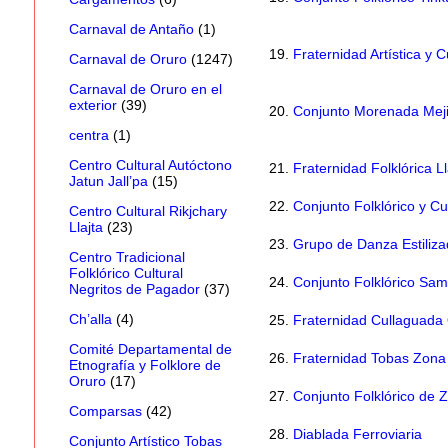
Carnaval de Antaño
(1)
19.
Fraternidad Artística y C
Carnaval de Oruro
(1247)
Carnaval de Oruro en el
exterior
(39)
20.
Conjunto Morenada Meji
centra
(1)
Centro Cultural Autóctono
21.
Fraternidad Folklórica 
Jatun Jall’pa
(15)
22.
Conjunto Folklórico y Cu
Centro Cultural Rikjchary
Llajta
(23)
23.
Grupo de Danza Estilizad
Centro Tradicional
Folklórico Cultural
24.
Conjunto Folklórico Sa
Negritos de Pagador
(37)
Ch’alla
(4)
25.
Fraternidad Cullaguada
Comité Departamental de
26.
Fraternidad Tobas Zona
Etnografía y Folklore de
Oruro
(17)
27.
Conjunto Folklórico de
Comparsas
(42)
28.
Diablada Ferroviaria
Conjunto Artístico Tobas