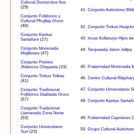
Cultural Doctorcitos Itos
(29)
41.
Conjunto Autóctono Witit
Conjunto Folklorico y
Cultural Phujllay Oruro
(40)
42.
Conjunto Tinkus Huajch
Conjunto Kantus
43.
Incas Kollasuyo Hijos d
Sartañani
(27)
Conjunto Morenada
44.
Tarqueada Jatun Jallpa
Mejillones
(47)
Conjunto Potolos
45.
Fraternidad Morenada 
Jhilancos Chayanta
(33)
Conjunto Tinkus Tolkas
46.
Centro Cultural Rikjchary
(41)
47.
Conjunto Universitario S
Conjunto Tradicional
Folklórico Diablada Oruro
(57)
48.
Conjunto Kantus Sartañ
Conjunto Tradicional
Llamerada Zona Norte
49.
Fraternidad Capolares 
(53)
Conjunto Universitario
50.
Grupo Cultural Autócto
Suri
(23)