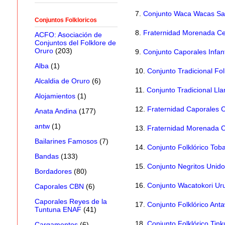
7.
Conjunto Waca Wacas Sa
Conjuntos Folkloricos
8.
Fraternidad Morenada Ce
ACFO: Asociación de
Conjuntos del Folklore de
Oruro
(203)
9.
Conjunto Caporales Infant
Alba
(1)
10.
Conjunto Tradicional Fol
Alcaldia de Oruro
(6)
11.
Conjunto Tradicional Ll
Alojamientos
(1)
12.
Fraternidad Caporales C
Anata Andina
(177)
antw
(1)
13.
Fraternidad Morenada C
Bailarines Famosos
(7)
14.
Conjunto Folklórico To
Bandas
(133)
15.
Conjunto Negritos Unido
Bordadores
(80)
16.
Conjunto Wacatokori Ur
Caporales CBN
(6)
Caporales Reyes de la
17.
Conjunto Folklórico Ant
Tuntuna ENAF
(41)
18.
Conjunto Folklórico Tink
Cargamentos
(6)