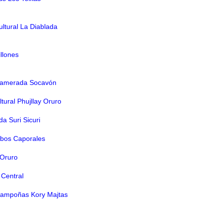
ultural La Diablada
llones
Llamerada Socavón
ltural Phujllay Oruro
a Suri Sicuri
mbos Caporales
 Oruro
 Central
 Zampoñas Kory Majtas