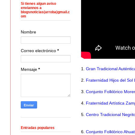
Si tienes algun aviso
enviannos a
blogsnoticias(arroba)gmail.c
om
Nombre
Correo electrónico
*
1.
Gran Tradicional Auténtic
Mensaje
*
2.
Fraternidad Hijos del Sol
3.
Conjunto Folklórico Mor
4.
Fraternidad Artística Za
5.
Centro Tradicional Negrit
Entradas populares
6.
Conjunto Folklórico Ahuati