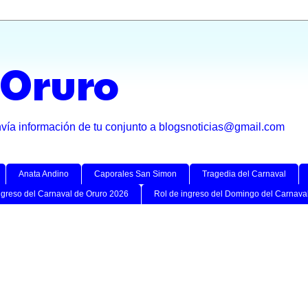
 Oruro
nvía información de tu conjunto a blogsnoticias@gmail.com
Anata Andino
Caporales San Simon
Tragedia del Carnaval
ngreso del Carnaval de Oruro 2026
Rol de ingreso del Domingo del Carnava