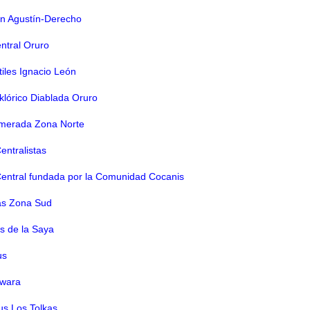
n Agustín-Derecho
ntral Oruro
iles Ignacio León
klórico Diablada Oruro
amerada Zona Norte
entralistas
entral fundada por la Comunidad Cocanis
bas Zona Sud
s de la Saya
us
awara
us Los Tolkas