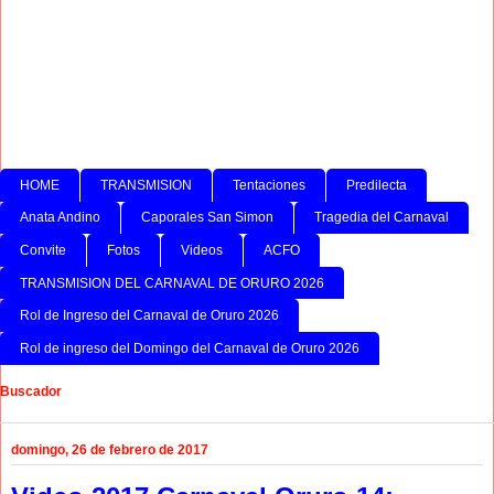
HOME
TRANSMISION
Tentaciones
Predilecta
Anata Andino
Caporales San Simon
Tragedia del Carnaval
Convite
Fotos
Videos
ACFO
TRANSMISION DEL CARNAVAL DE ORURO 2026
Rol de Ingreso del Carnaval de Oruro 2026
Rol de ingreso del Domingo del Carnaval de Oruro 2026
Buscador
domingo, 26 de febrero de 2017