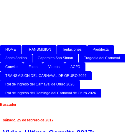
HOME
TRANSMISION
Tentaciones
Predilecta
Anata Andino
Caporales San Simon
Tragedia del Carnaval
Convite
Fotos
Videos
ACFO
TRANSMISION DEL CARNAVAL DE ORURO 2026
Rol de Ingreso del Carnaval de Oruro 2026
Rol de ingreso del Domingo del Carnaval de Oruro 2026
Buscador
sábado, 25 de febrero de 2017