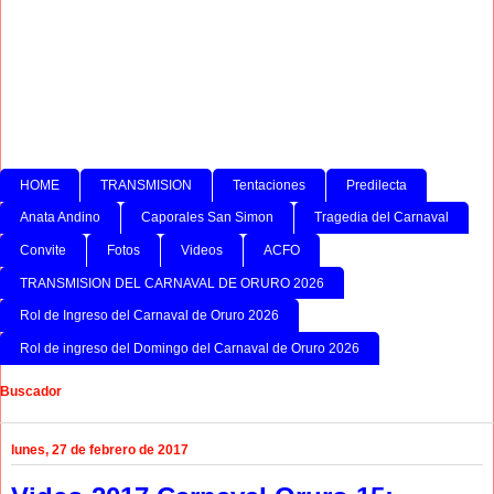
HOME
TRANSMISION
Tentaciones
Predilecta
Anata Andino
Caporales San Simon
Tragedia del Carnaval
Convite
Fotos
Videos
ACFO
TRANSMISION DEL CARNAVAL DE ORURO 2026
Rol de Ingreso del Carnaval de Oruro 2026
Rol de ingreso del Domingo del Carnaval de Oruro 2026
Buscador
lunes, 27 de febrero de 2017