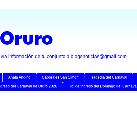
 Oruro
nvía información de tu conjunto a blogsnoticias@gmail.com
Anata Andino
Caporales San Simon
Tragedia del Carnaval
ngreso del Carnaval de Oruro 2026
Rol de ingreso del Domingo del Carnava