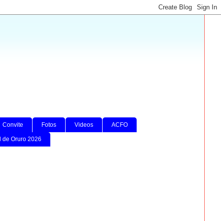
Convite
Fotos
Videos
ACFO
l de Oruro 2026