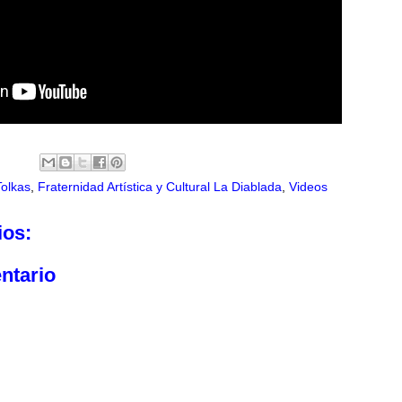
Tolkas
,
Fraternidad Artística y Cultural La Diablada
,
Videos
ios:
ntario