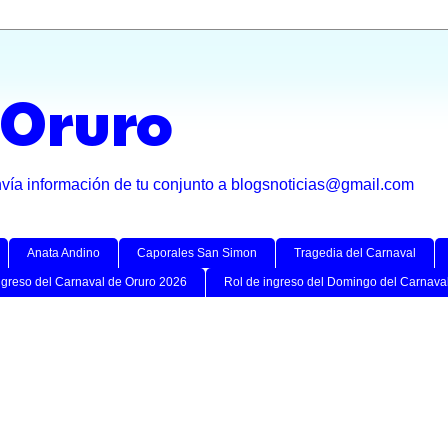
 Oruro
nvía información de tu conjunto a blogsnoticias@gmail.com
Anata Andino
Caporales San Simon
Tragedia del Carnaval
ngreso del Carnaval de Oruro 2026
Rol de ingreso del Domingo del Carnava