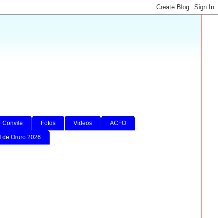
Convite
Fotos
Videos
ACFO
l de Oruro 2026