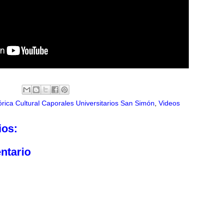
órica Cultural Caporales Universitarios San Simón
,
Videos
ios:
ntario