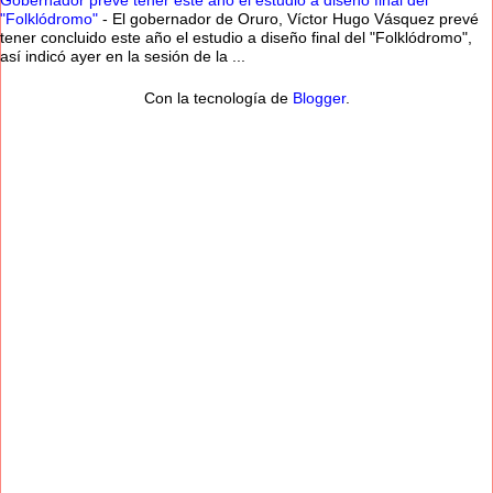
Gobernador prevé tener este año el estudio a diseño final del
"Folklódromo"
-
El gobernador de Oruro, Víctor Hugo Vásquez prevé
tener concluido este año el estudio a diseño final del "Folklódromo",
así indicó ayer en la sesión de la ...
Con la tecnología de
Blogger
.