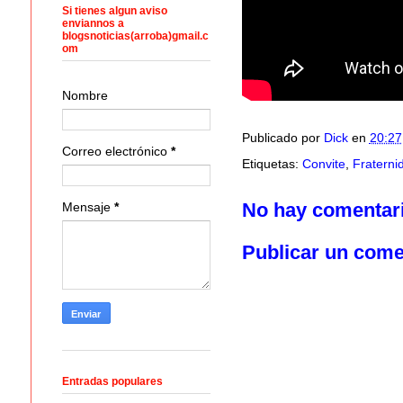
Si tienes algun aviso
enviannos a
blogsnoticias(arroba)gmail.c
om
Nombre
Publicado por
Dick
en
20:27
Correo electrónico
*
Etiquetas:
Convite
,
Fraterni
No hay comentar
Mensaje
*
Publicar un come
Entradas populares