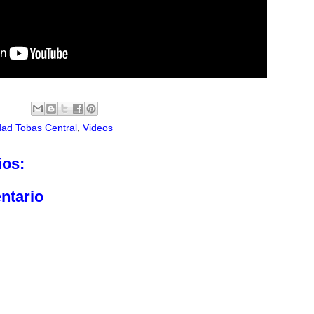
dad Tobas Central
,
Videos
ios:
ntario