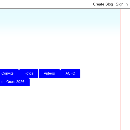
Convite
Fotos
Videos
ACFO
l de Oruro 2026