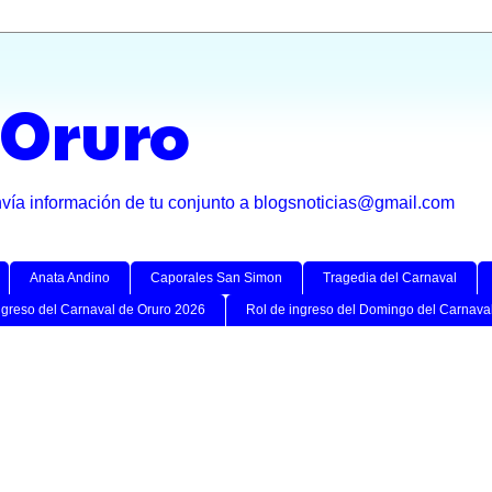
 Oruro
nvía información de tu conjunto a blogsnoticias@gmail.com
Anata Andino
Caporales San Simon
Tragedia del Carnaval
ngreso del Carnaval de Oruro 2026
Rol de ingreso del Domingo del Carnava