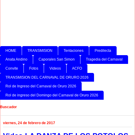
HOME
TRANSMISION
Tentaciones
Predilecta
Anata Andino
Caporales San Simon
Tragedia del Carnaval
Convite
Fotos
Videos
ACFO
TRANSMISION DEL CARNAVAL DE ORURO 2026
Rol de Ingreso del Carnaval de Oruro 2026
Rol de ingreso del Domingo del Carnaval de Oruro 2026
Buscador
viernes, 24 de febrero de 2017