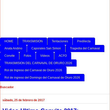
HOME
TRANSMISION
Tentaciones
Predilecta
Anata Andino
Caporales San Simon
Tragedia del Carnaval
Convite
Fotos
Videos
ACFO
TRANSMISION DEL CARNAVAL DE ORURO 2026
Rol de Ingreso del Carnaval de Oruro 2026
Rol de ingreso del Domingo del Carnaval de Oruro 2026
Buscador
sábado, 25 de febrero de 2017