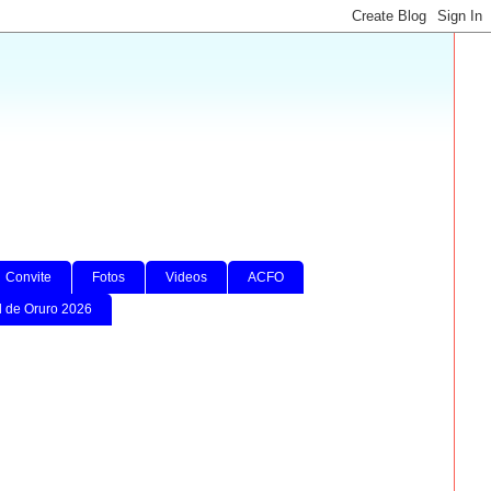
Convite
Fotos
Videos
ACFO
l de Oruro 2026