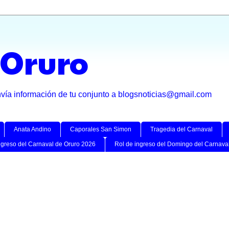
 Oruro
nvía información de tu conjunto a blogsnoticias@gmail.com
Anata Andino
Caporales San Simon
Tragedia del Carnaval
ngreso del Carnaval de Oruro 2026
Rol de ingreso del Domingo del Carnava