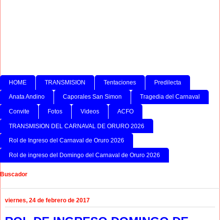
HOME
TRANSMISION
Tentaciones
Predilecta
Anata Andino
Caporales San Simon
Tragedia del Carnaval
Convite
Fotos
Videos
ACFO
TRANSMISION DEL CARNAVAL DE ORURO 2026
Rol de Ingreso del Carnaval de Oruro 2026
Rol de ingreso del Domingo del Carnaval de Oruro 2026
Buscador
viernes, 24 de febrero de 2017