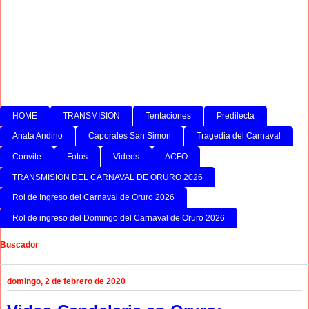
HOME
TRANSMISION
Tentaciones
Predilecta
Anata Andino
Caporales San Simon
Tragedia del Carnaval
Convite
Fotos
Videos
ACFO
TRANSMISION DEL CARNAVAL DE ORURO 2026
Rol de Ingreso del Carnaval de Oruro 2026
Rol de ingreso del Domingo del Carnaval de Oruro 2026
Buscador
domingo, 2 de febrero de 2020