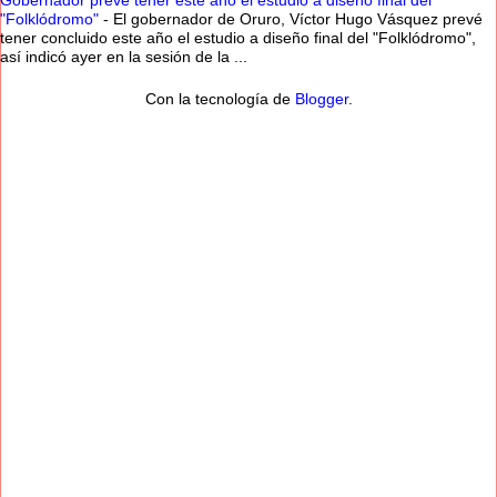
Gobernador prevé tener este año el estudio a diseño final del
"Folklódromo"
-
El gobernador de Oruro, Víctor Hugo Vásquez prevé
tener concluido este año el estudio a diseño final del "Folklódromo",
así indicó ayer en la sesión de la ...
Con la tecnología de
Blogger
.