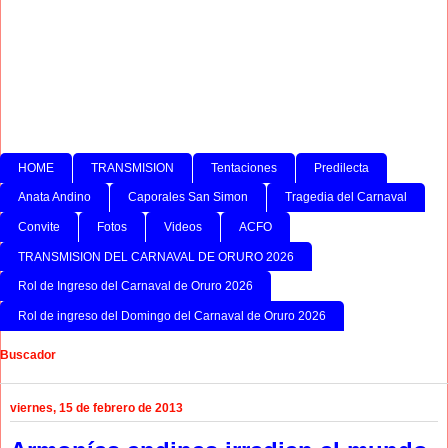
HOME
TRANSMISION
Tentaciones
Predilecta
Anata Andino
Caporales San Simon
Tragedia del Carnaval
Convite
Fotos
Videos
ACFO
TRANSMISION DEL CARNAVAL DE ORURO 2026
Rol de Ingreso del Carnaval de Oruro 2026
Rol de ingreso del Domingo del Carnaval de Oruro 2026
Buscador
viernes, 15 de febrero de 2013