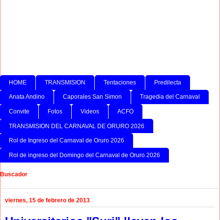
HOME
TRANSMISION
Tentaciones
Predilecta
Anata Andino
Caporales San Simon
Tragedia del Carnaval
Convite
Fotos
Videos
ACFO
TRANSMISION DEL CARNAVAL DE ORURO 2026
Rol de Ingreso del Carnaval de Oruro 2026
Rol de ingreso del Domingo del Carnaval de Oruro 2026
Buscador
viernes, 15 de febrero de 2013